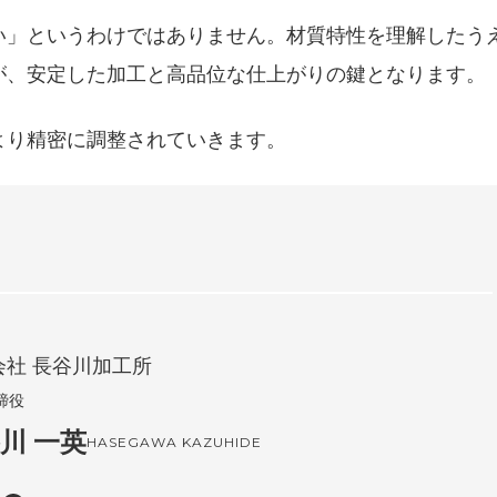
い」というわけではありません。材質特性を理解したう
が、安定した加工と高品位な仕上がりの鍵となります。
より精密に調整されていきます。
会社 長谷川加⼯所
締役
川 一英
HASEGAWA KAZUHIDE